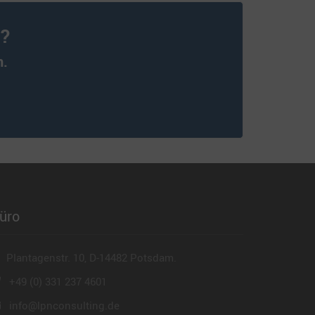
n?
n.
üro
Plantagenstr. 10, D-14482 Potsdam.
+49 (0) 331 237 4601
info@lpnconsulting.de