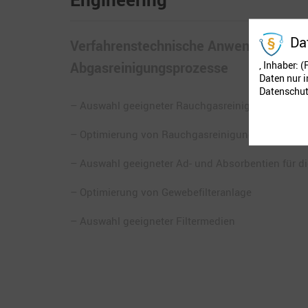
Da
Verfahrenstechnische Anwendungsbera
, Inhaber: 
Abgasreinigungsprozesse
Daten nur 
Datenschut
– Auswahl geeigneter Rauchgasreinigungstechno
– Optimierung von Rauchgasreinigungsanlagen
– Auswahl geeigneter Ad- und Absorbentien für d
– Optimierung von Gewebefilteranlage
– Auswahl geeigneter Filtermedien