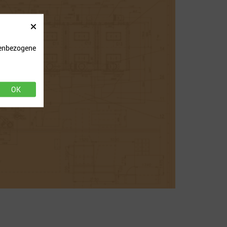
onenbezogene
OK