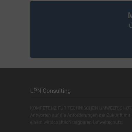
M
Ü
LPN Consulting
KOMPETENZ FÜR TECHNISCHEN UMWELTSCHUT
Antworten auf die Anforderungen der Zukunft mit
einem wirtschaftlich tragbaren Umweltschutz.