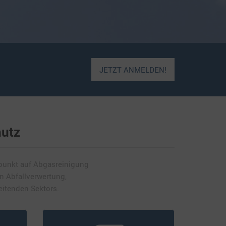
JETZT ANMELDEN!
hutz
punkt auf Abgasreinigung
en Abfallverwertung,
eitenden Sektors.