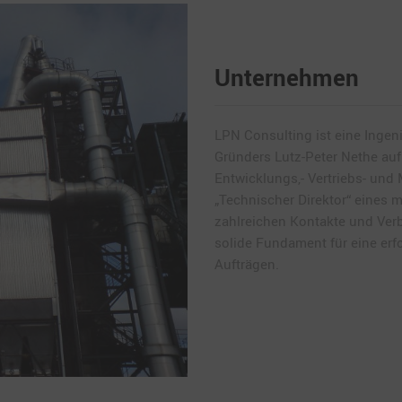
Unternehmen
LPN Consulting ist eine Ingeni
Gründers Lutz-Peter Nethe aufb
Entwicklungs,- Vertriebs- und 
„Technischer Direktor“ eines 
zahlreichen Kontakte und Ver
solide Fundament für eine erf
Aufträgen.