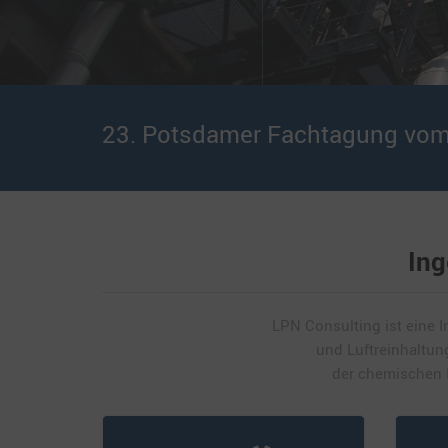
23. Potsdamer Fachtagung vom 
Ing
LPN Consulting ist eine
und Luftreinhaltung
der chemischen I